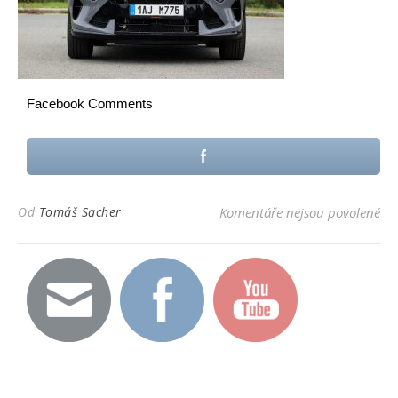
Facebook Comments
u t
Od
Tomáš Sacher
Komentáře nejsou povolené