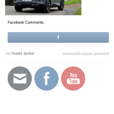
Facebook Comments
u t
Od
Tomáš Sacher
Komentáře nejsou povolené